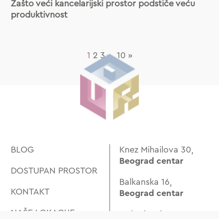
Zašto veći kancelarijski prostor podstiče veću
produktivnost
1
2
3
…
10
»
BLOG
Knez Mihailova 30,
Beograd centar
DOSTUPAN PROSTOR
Balkanska 16,
KONTAKT
Beograd centar
NAŠE LOKACIJE
Makedonska 12,