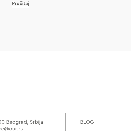
Pročitaj
00 Beograd, Srbija
BLOG
ice@our.rs