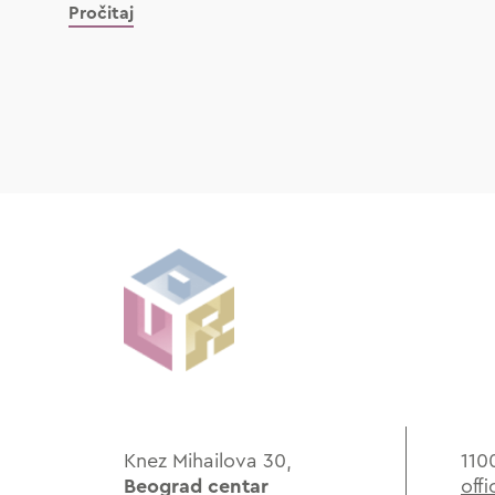
Pročitaj
Knez Mihailova 30,
110
Beograd centar
off