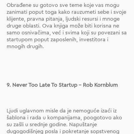
Obrađene su gotovo sve teme koje vas mogu
zanimati poput toga kako rauzumeti sebe i svoje
klijente, pravna pitanja, ljudski resursi i mnoge
druge oblasti. Ova knjiga može biti korisna ne
samo osnivačima, već i svima koji su povezani sa
startupom poput zaposlenih, investitora i
mnogih drugih.
9. Never Too Late To Startup – Rob Kornblum
Ljudi uglavnom misle da je nemoguće izaći iz
šablona i rada u kompanijama, poogotovo ako
su zašli u srednje godine. Napuštanje
dugogodišnjeg posla i pokretanje sopstvenog