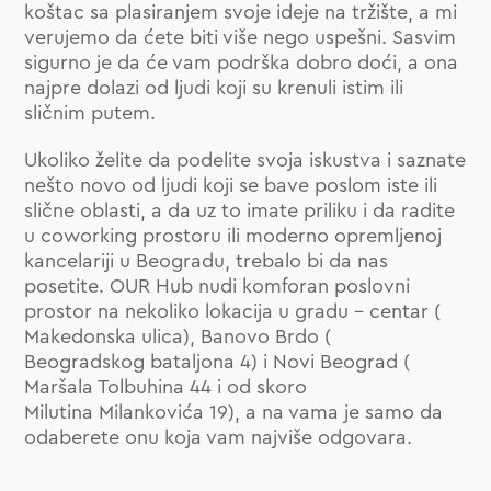
koštac sa plasiranjem svoje ideje na tržište, a mi
verujemo da ćete biti više nego uspešni. Sasvim
sigurno je da će vam podrška dobro doći, a ona
najpre dolazi od ljudi koji su krenuli istim ili
sličnim putem.
Ukoliko želite da podelite svoja iskustva i saznate
nešto novo od ljudi koji se bave poslom iste ili
slične oblasti, a da uz to imate priliku i da radite
u coworking prostoru ili moderno opremljenoj
kancelariji u Beogradu, trebalo bi da nas
posetite. OUR Hub nudi komforan poslovni
prostor na nekoliko lokacija u gradu – centar (
Makedonska ulica
), Banovo Brdo (
Beogradskog bataljona 4
) i Novi Beograd (
Maršala Tolbuhina 44
i od skoro
Milutina Milankovića 19
), a na vama je samo da
odaberete onu koja vam najviše odgovara.