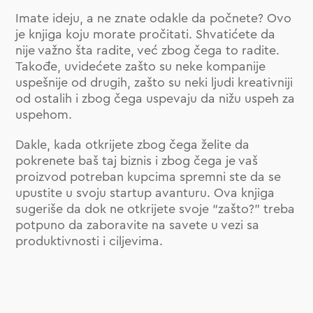
Imate ideju, a ne znate odakle da počnete? Ovo
je knjiga koju morate pročitati. Shvatićete da
nije važno šta radite, već zbog čega to radite.
Takođe, uvidećete zašto su neke kompanije
uspešnije od drugih, zašto su neki ljudi kreativniji
od ostalih i zbog čega uspevaju da nižu uspeh za
uspehom.
Dakle, kada otkrijete zbog čega želite da
pokrenete baš taj biznis i zbog čega je vaš
proizvod potreban kupcima spremni ste da se
upustite u svoju startup avanturu. Ova knjiga
sugeriše da dok ne otkrijete svoje “zašto?” treba
potpuno da zaboravite na savete u vezi sa
produktivnosti i ciljevima.