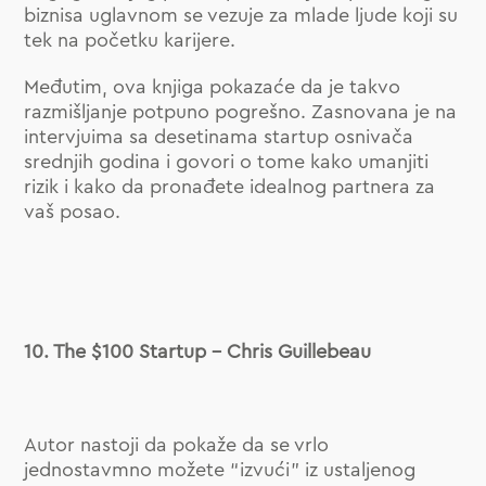
biznisa uglavnom se vezuje za mlade ljude koji su
tek na početku karijere.
Međutim, ova knjiga pokazaće da je takvo
razmišljanje potpuno pogrešno. Zasnovana je na
intervjuima sa desetinama startup osnivača
srednjih godina i govori o tome kako umanjiti
rizik i kako da pronađete idealnog partnera za
vaš posao.
10. The $100 Startup – Chris Guillebeau
Autor nastoji da pokaže da se vrlo
jednostavmno možete “izvući” iz ustaljenog