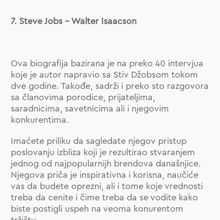
7. Steve Jobs – Walter Isaacson
Ova biografija bazirana je na preko 40 intervjua
koje je autor napravio sa Stiv Džobsom tokom
dve godine. Takođe, sadrži i preko sto razgovora
sa članovima porodice, prijateljima,
saradnicima, savetnicima ali i njegovim
konkurentima.
Imaćete priliku da sagledate njegov pristup
poslovanju izbliza koji je rezultirao stvaranjem
jednog od najpopularnijh brendova današnjice.
Njegova priča je inspirativna i korisna, naučiće
vas da budete oprezni, ali i tome koje vrednosti
treba da cenite i čime treba da se vodite kako
biste postigli uspeh na veoma konurentom