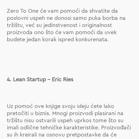
Zero To One će vam pomoći da shvatite da
poslovni uspeh ne donosi samo puka borba na
tržištu, već su jedinstvenost i originalnost
proizvoda ono što će vam pomoći da uvek
budete jedan korak ispred konkurenata.
4. Lean Startup – Eric Ries
Uz pomoć ove knjige svoju ideju ćete lako
pretočiti u biznis. Mnogi proizvodi plasirani na
tržištu nisu ostvarili uspeh uprkos tome što su
imali odlične tehničke karakteristike. Proizvođači
su ih kreirali na osnovu pretpostavke da će