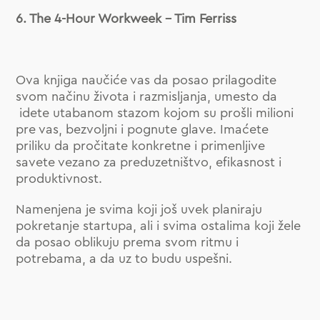
6. The 4-Hour Workweek – Tim Ferriss
Ova knjiga naučiće vas da posao prilagodite
svom načinu života i razmisljanja, umesto da
idete utabanom stazom kojom su prošli milioni
pre vas, bezvoljni i pognute glave. Imaćete
priliku da pročitate konkretne i primenljive
savete vezano za preduzetništvo, efikasnost i
produktivnost.
Namenjena je svima koji još uvek planiraju
pokretanje startupa, ali i svima ostalima koji žele
da posao oblikuju prema svom ritmu i
potrebama, a da uz to budu uspešni.