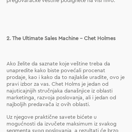
pregovaračke veštine podignete na viši nivo.
2. The Ultimate Sales Machine – Chet Holmes
Ako želite da saznate koje veštine treba da
unapredite kako biste povećali procenat
prodaje, kao i kako da to najlakše uradite, ovo je
pravi izbor za vas. Chet Holms je jedan od
najuticajnijih stručnjaka današnjice iz oblasti
marketinga, razvoja poslovanja, ali i jedan od
najboljih predavača iz ovih oblasti.
Uz njegove praktične savete bićete u
mogućnosti da izvučete maksimum iz svakog
segmenta svog poslovanja, a rezultati će brzo