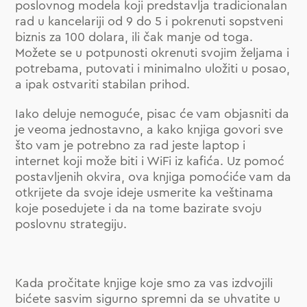
poslovnog modela koji predstavlja tradicionalan
rad u kancelariji od 9 do 5 i pokrenuti sopstveni
biznis za 100 dolara, ili čak manje od toga.
Možete se u potpunosti okrenuti svojim željama i
potrebama, putovati i minimalno uložiti u posao,
a ipak ostvariti stabilan prihod.
Iako deluje nemoguće, pisac će vam objasniti da
je veoma jednostavno, a kako knjiga govori sve
što vam je potrebno za rad jeste laptop i
internet koji može biti i WiFi iz kafića. Uz pomoć
postavljenih okvira, ova knjiga pomoćiće vam da
otkrijete da svoje ideje usmerite ka veštinama
koje posedujete i da na tome bazirate svoju
poslovnu strategiju.
Kada pročitate knjige koje smo za vas izdvojili
bićete sasvim sigurno spremni da se uhvatite u