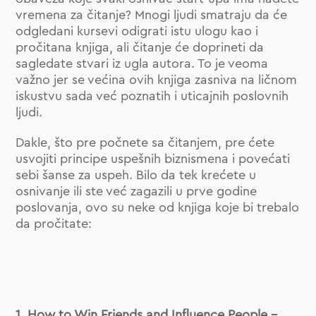
vremena za čitanje? Mnogi ljudi smatraju da će
odgledani kursevi odigrati istu ulogu kao i
pročitana knjiga, ali čitanje će doprineti da
sagledate stvari iz ugla autora. To je veoma
važno jer se većina ovih knjiga zasniva na ličnom
iskustvu sada već poznatih i uticajnih poslovnih
ljudi.
Dakle, što pre počnete sa čitanjem, pre ćete
usvojiti principe uspešnih biznismena i povećati
sebi šanse za uspeh. Bilo da tek krećete u
osnivanje ili ste već zagazili u prve godine
poslovanja, ovo su neke od knjiga koje bi trebalo
da pročitate:
1. How to Win Friends and Influence People –