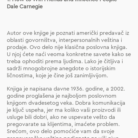
Dale Carnegie
Autor ove knjige je poznati američki predavač iz
oblasti govorništva, interpersonalnih veština i
prodaje. Ovo delo nije klasična poslovna knjiga.
U njoj ćete naći veoma konkretne savete kako se
treba ophoditi prema ljudima. Lako je čitljiva i
sadrži mnogobrojne anegdote o istorijskim
ličnostima, koje je čine još zanimljivijom.
Knjiga je napisana davne 1936. godine, a 2002.
godine proglašena je najboljom poslovnom
knjigom dvadesetog veka. Dobra komunikacija
je ključ uspeha, jer ma koliko vaši proizvodi ili
usluge bili dobri, ako ne uspevate vešto da
pregovarate sa klijentima, imaćete problem.
Srećom, ovo delo pomoćiće vam da svoje