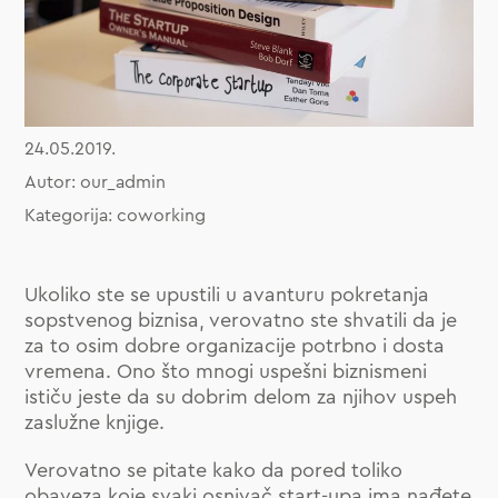
24.05.2019.
Autor: our_admin
Kategorija: coworking
Ukoliko ste se upustili u avanturu pokretanja
sopstvenog biznisa, verovatno ste shvatili da je
za to osim dobre organizacije potrbno i dosta
vremena. Ono što mnogi uspešni biznismeni
ističu jeste da su dobrim delom za njihov uspeh
zaslužne knjige.
Verovatno se pitate kako da pored toliko
obaveza koje svaki osnivač start-upa ima nađete