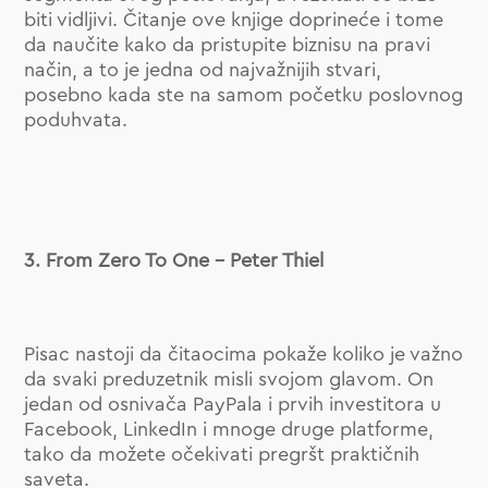
biti vidljivi. Čitanje ove knjige doprineće i tome
da naučite kako da pristupite biznisu na pravi
način, a to je jedna od najvažnijih stvari,
posebno kada ste na samom početku poslovnog
poduhvata.
3. From Zero To One – Peter Thiel
Pisac nastoji da čitaocima pokaže koliko je važno
da svaki preduzetnik misli svojom glavom. On
jedan od osnivača PayPala i prvih investitora u
Facebook, LinkedIn i mnoge druge platforme,
tako da možete očekivati pregršt praktičnih
saveta.